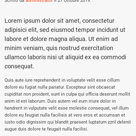
Scritto da
administrator
il
27 Ottobre 2019
.
Lorem ipsum dolor sit amet, consectetur
adipisici elit, sed eiusmod tempor incidunt ut
labore et dolore magna aliqua. Ut enim ad
minim veniam, quis nostrud exercitation
ullamco laboris nisi ut aliquid ex ea commodi
consequat.
Quis aute iure reprehenderit in voluptate velit esse cillum
dolore eu fugiat nulla pariatur. Excepteur sint obcaecat
cupiditat non proident, sunt in culpa qui officia deserunt mollit
anim id est laborum. Duis autem vel eum iriure dolor in
hendrerit in vulputate velit esse molestie consequat, vel illum
dolore eu feugiat nulla facilisis at vero eros et accumsan et
iusto odio dignissim qui blandit praesent luptatum zzril delenit
augue duis dolore te feugait nulla facilisi.