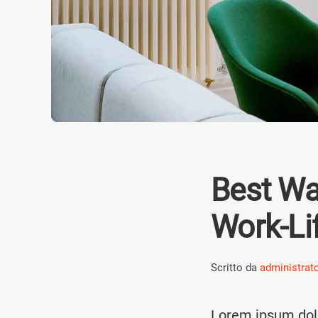
Best Wa
Work-Li
Scritto da
administrat
Lorem ipsum dolo