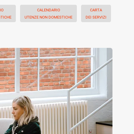
IO
CALENDARIO
CARTA
TICHE
UTENZE NON DOMESTICHE
DEI SERVIZI