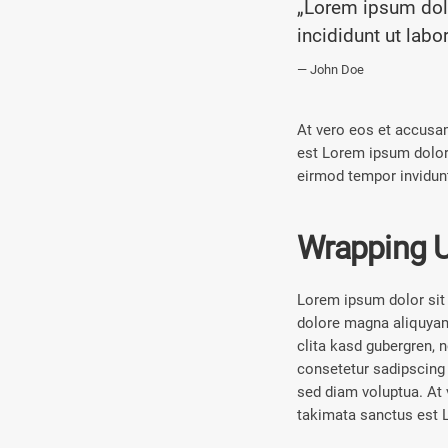
„Lorem ipsum dolo
incididunt ut labo
John Doe
At vero eos et accusam
est Lorem ipsum dolor
eirmod tempor invidunt
Wrapping 
Lorem ipsum dolor sit 
dolore magna aliquyam 
clita kasd gubergren, 
consetetur sadipscing 
sed diam voluptua. At 
takimata sanctus est 