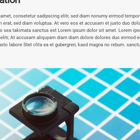
amet, consetetur sadipscing elitr, sed diam nonumy eirmod tempor i
erat, sed diam voluptua. At vero eos et accusam et justo duo dolo
no sea takimata sanctus est Lorem ipsum dolor sit amet. Lorem ips
 elitr, At accusam aliquyam diam diam dolore dolores duo eirmod e
justo labore Stet clita ea et gubergren, kasd magna no rebum. sanct