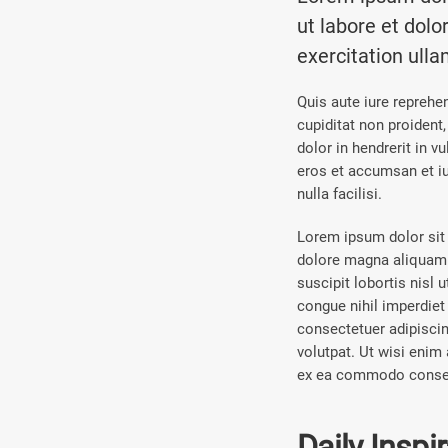
ut labore et dol
exercitation ull
Quis aute iure reprehen
cupiditat non proident,
dolor in hendrerit in v
eros et accumsan et iu
nulla facilisi.
Lorem ipsum dolor sit 
dolore magna aliquam e
suscipit lobortis nisl
congue nihil imperdie
consectetuer adipisci
volutpat. Ut wisi enim 
ex ea commodo conse
Daily Inspi