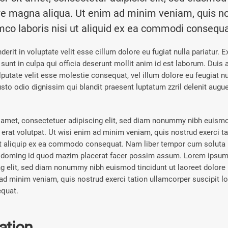
ore magna aliqua. Ut enim ad minim veniam, quis n
amco laboris nisi ut aliquid ex ea commodi consequa
derit in voluptate velit esse cillum dolore eu fugiat nulla pariatur. 
 sunt in culpa qui officia deserunt mollit anim id est laborum. Duis 
ulputate velit esse molestie consequat, vel illum dolore eu feugiat nul
sto odio dignissim qui blandit praesent luptatum zzril delenit augue
amet, consectetuer adipiscing elit, sed diam nonummy nibh euismod
rat volutpat. Ut wisi enim ad minim veniam, quis nostrud exerci t
 ut aliquip ex ea commodo consequat. Nam liber tempor cum soluta 
t doming id quod mazim placerat facer possim assum. Lorem ipsum 
ng elit, sed diam nonummy nibh euismod tincidunt ut laoreet dolor
ad minim veniam, quis nostrud exerci tation ullamcorper suscipit lob
quat.
ration