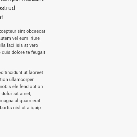
ostrud
t.
Excepteur sint obcaecat
autem vel eum iriure
la facilisis at vero
 duis dolore te feugait
 tincidunt ut laoreet
ation ullamcorper
nobis eleifend option
dolor sit amet,
e magna aliquam erat
ortis nisl ut aliquip