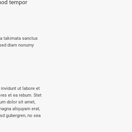
smod tempor
ea takimata sanctus
, sed diam nonumy
nvidunt ut labore et
res et ea rebum. Stet
um dolor sit amet,
magna aliquyam erat,
asd gubergren, no sea