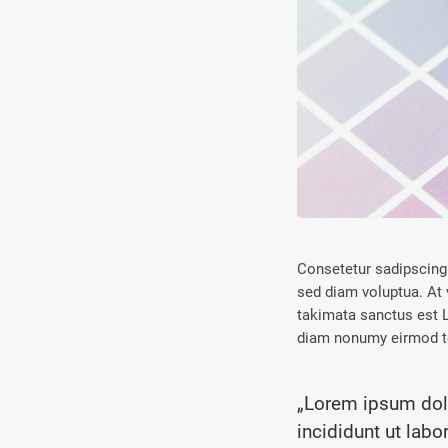
Consetetur sadipscing 
sed diam voluptua. At 
takimata sanctus est L
diam nonumy eirmod te
„Lorem ipsum dolo
incididunt ut labo