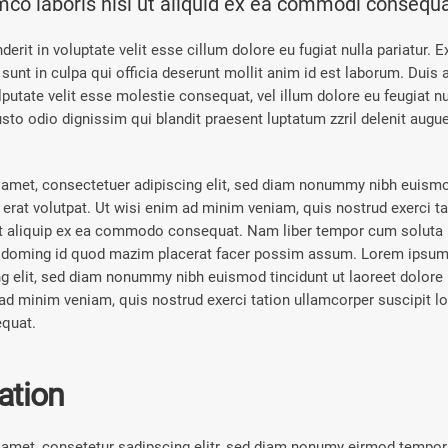
amco laboris nisi ut aliquid ex ea commodi consequa
derit in voluptate velit esse cillum dolore eu fugiat nulla pariatur. 
 sunt in culpa qui officia deserunt mollit anim id est laborum. Duis 
ulputate velit esse molestie consequat, vel illum dolore eu feugiat nul
sto odio dignissim qui blandit praesent luptatum zzril delenit augue
amet, consectetuer adipiscing elit, sed diam nonummy nibh euismod
rat volutpat. Ut wisi enim ad minim veniam, quis nostrud exerci t
 ut aliquip ex ea commodo consequat. Nam liber tempor cum soluta 
t doming id quod mazim placerat facer possim assum. Lorem ipsum 
ng elit, sed diam nonummy nibh euismod tincidunt ut laoreet dolor
ad minim veniam, quis nostrud exerci tation ullamcorper suscipit lob
quat.
ration
amet, consetetur sadipscing elitr, sed diam nonumy eirmod tempor i