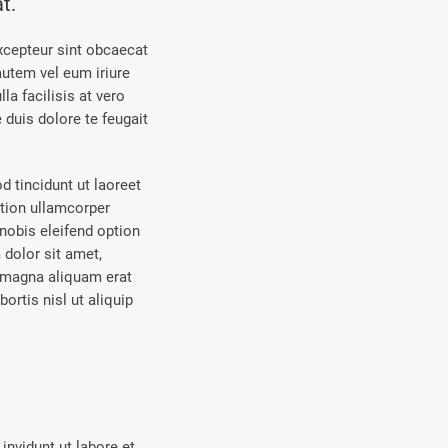
t.
Excepteur sint obcaecat
autem vel eum iriure
la facilisis at vero
 duis dolore te feugait
 tincidunt ut laoreet
ation ullamcorper
nobis eleifend option
dolor sit amet,
e magna aliquam erat
ortis nisl ut aliquip
nvidunt ut labore et