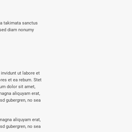
ea takimata sanctus
, sed diam nonumy
nvidunt ut labore et
res et ea rebum. Stet
um dolor sit amet,
magna aliquyam erat,
asd gubergren, no sea
 magna aliquyam erat,
asd gubergren, no sea