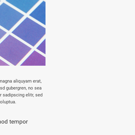
 magna aliquyam erat,
asd gubergren, no sea
sadipscing elitr, sed
oluptua.
smod tempor