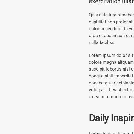
exercitation ull
Quis aute iure reprehen
cupiditat non proident,
dolor in hendrerit in v
eros et accumsan et iu
nulla facilisi.
Lorem ipsum dolor sit 
dolore magna aliquam e
suscipit lobortis nisl
congue nihil imperdie
consectetuer adipisci
volutpat. Ut wisi enim 
ex ea commodo conse
Daily Inspi
Lorem ipsum dolor sit 