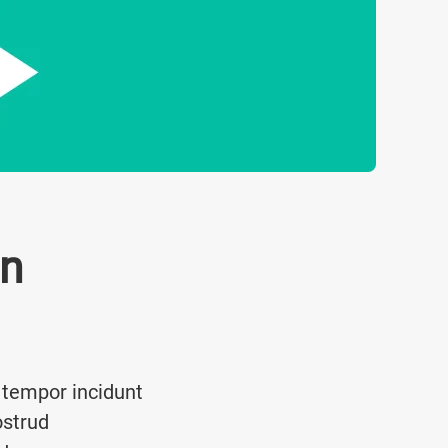
gn
 tempor incidunt
ostrud