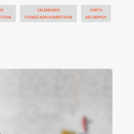
IO
CALENDARIO
CARTA
TICHE
UTENZE NON DOMESTICHE
DEI SERVIZI