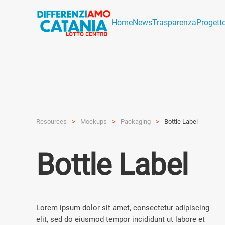
Home
News
Trasparenza
Progett
Resources
Mockups
Pack­aging
Bottle Label
Bottle Label
Lorem ipsum dolor sit amet, consectetur adipiscing
elit, sed do eiusmod tempor incididunt ut labore et