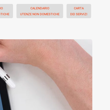
IO
CALENDARIO
CARTA
TICHE
UTENZE NON DOMESTICHE
DEI SERVIZI