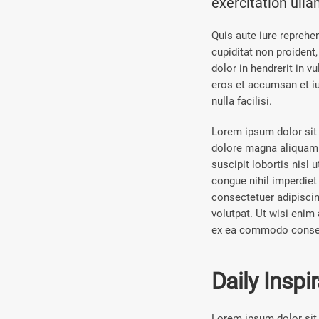
exercitation ull
Quis aute iure reprehen
cupiditat non proident,
dolor in hendrerit in v
eros et accumsan et iu
nulla facilisi.
Lorem ipsum dolor sit 
dolore magna aliquam e
suscipit lobortis nisl
congue nihil imperdie
consectetuer adipisci
volutpat. Ut wisi enim 
ex ea commodo conse
Daily Inspi
Lorem ipsum dolor sit 