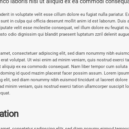
amco laboris nisi ut aliquid ex ea commodi consequa
derit in voluptate velit esse cillum dolore eu fugiat nulla pariatur. 
 sunt in culpa qui officia deserunt mollit anim id est laborum. Duis 
ulputate velit esse molestie consequat, vel illum dolore eu feugiat nul
sto odio dignissim qui blandit praesent luptatum zzril delenit augue
amet, consectetuer adipiscing elit, sed diam nonummy nibh euismod
rat volutpat. Ut wisi enim ad minim veniam, quis nostrud exerci t
 ut aliquip ex ea commodo consequat. Nam liber tempor cum soluta 
t doming id quod mazim placerat facer possim assum. Lorem ipsum 
ng elit, sed diam nonummy nibh euismod tincidunt ut laoreet dolor
ad minim veniam, quis nostrud exerci tation ullamcorper suscipit lob
quat.
ration
amet, consetetur sadipscing elitr, sed diam nonumy eirmod tempor i