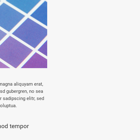
 magna aliquyam erat,
asd gubergren, no sea
sadipscing elitr, sed
oluptua.
smod tempor