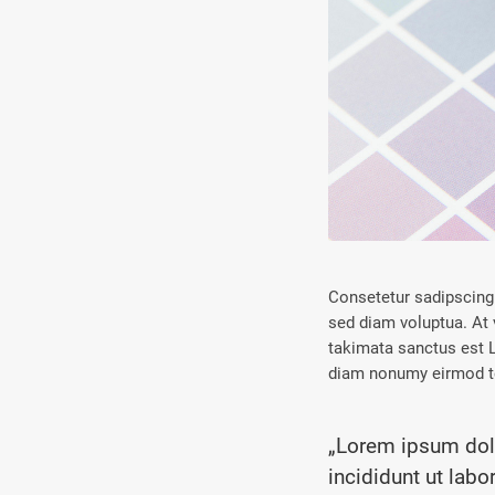
Consetetur sadipscing 
sed diam voluptua. At 
takimata sanctus est L
diam nonumy eirmod te
„Lorem ipsum dolo
incididunt ut labo