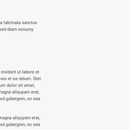
ea takimata sanctus
, sed diam nonumy
nvidunt ut labore et
res et ea rebum. Stet
um dolor sit amet,
magna aliquyam erat,
asd gubergren, no sea
 magna aliquyam erat,
asd gubergren, no sea