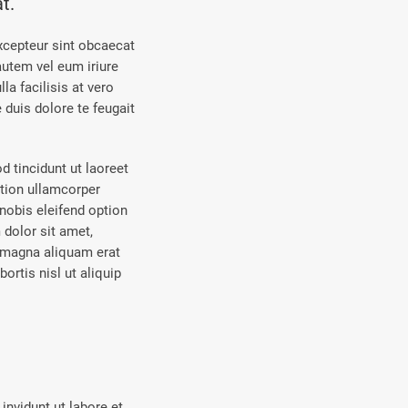
t.
Excepteur sint obcaecat
autem vel eum iriure
la facilisis at vero
 duis dolore te feugait
 tincidunt ut laoreet
ation ullamcorper
nobis eleifend option
dolor sit amet,
e magna aliquam erat
ortis nisl ut aliquip
nvidunt ut labore et